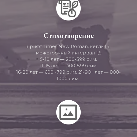
Стихотворение
шрифт Times New Roman, кегль 14, 
межстрочный интервал 1,5
—
5-10 лет 
 200-399 сим.
—
11-15 лет 
 400-599 сим.
—
—
16-20 лет 
 600 -799 сим. 21-90+ лет 
 800-
1000 сим. 